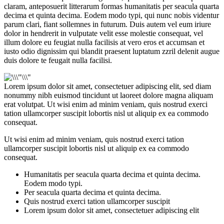
claram, anteposuerit litterarum formas humanitatis per seacula quarta
decima et quinta decima. Eodem modo typi, qui nunc nobis videntur
parum clari, fiant sollemnes in futurum. Duis autem vel eum iriure
dolor in hendrerit in vulputate velit esse molestie consequat, vel
illum dolore eu feugiat nulla facilisis at vero eros et accumsan et
iusto odio dignissim qui blandit praesent luptatum zzril delenit augue
duis dolore te feugait nulla facilisi.
Lorem ipsum dolor sit amet, consectetuer adipiscing elit, sed diam
nonummy nibh euismod tincidunt ut laoreet dolore magna aliquam
erat volutpat. Ut wisi enim ad minim veniam, quis nostrud exerci
tation ullamcorper suscipit lobortis nisl ut aliquip ex ea commodo
consequat.
Ut wisi enim ad minim veniam, quis nostrud exerci tation
ullamcorper suscipit lobortis nisl ut aliquip ex ea commodo
consequat.
Humanitatis per seacula quarta decima et quinta decima.
Eodem modo typi.
Per seacula quarta decima et quinta decima.
Quis nostrud exerci tation ullamcorper suscipit
Lorem ipsum dolor sit amet, consectetuer adipiscing elit