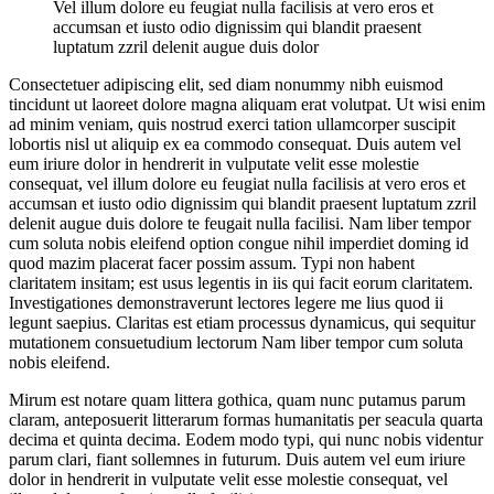
Vel illum dolore eu feugiat nulla facilisis at vero eros et
accumsan et iusto odio dignissim qui blandit praesent
luptatum zzril delenit augue duis dolor
Consectetuer adipiscing elit, sed diam nonummy nibh euismod
tincidunt ut laoreet dolore magna aliquam erat volutpat. Ut wisi enim
ad minim veniam, quis nostrud exerci tation ullamcorper suscipit
lobortis nisl ut aliquip ex ea commodo consequat. Duis autem vel
eum iriure dolor in hendrerit in vulputate velit esse molestie
consequat, vel illum dolore eu feugiat nulla facilisis at vero eros et
accumsan et iusto odio dignissim qui blandit praesent luptatum zzril
delenit augue duis dolore te feugait nulla facilisi. Nam liber tempor
cum soluta nobis eleifend option congue nihil imperdiet doming id
quod mazim placerat facer possim assum. Typi non habent
claritatem insitam; est usus legentis in iis qui facit eorum claritatem.
Investigationes demonstraverunt lectores legere me lius quod ii
legunt saepius. Claritas est etiam processus dynamicus, qui sequitur
mutationem consuetudium lectorum Nam liber tempor cum soluta
nobis eleifend.
Mirum est notare quam littera gothica, quam nunc putamus parum
claram, anteposuerit litterarum formas humanitatis per seacula quarta
decima et quinta decima. Eodem modo typi, qui nunc nobis videntur
parum clari, fiant sollemnes in futurum. Duis autem vel eum iriure
dolor in hendrerit in vulputate velit esse molestie consequat, vel