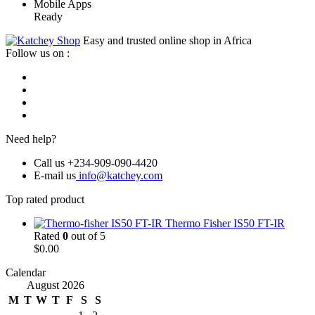
Mobile Apps
Ready
Easy and trusted online shop in Africa
Follow us on :
Need help?
Call us +234-909-090-4420
E-mail us
info@katchey.com
Top rated product
Thermo Fisher IS50 FT-IR
Rated
0
out of 5
$
0.00
Calendar
August 2026
M
T
W
T
F
S
S