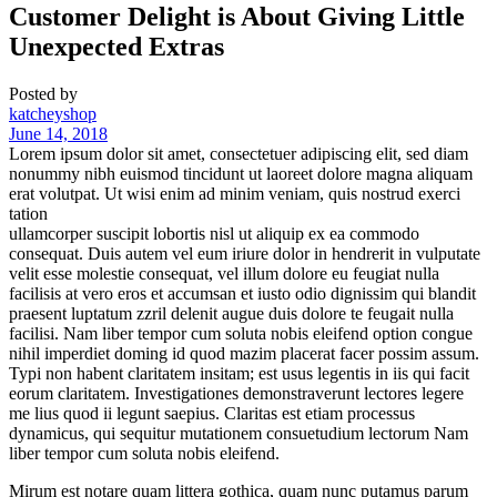
Customer Delight is About Giving Little
Unexpected Extras
Posted by
katcheyshop
June 14, 2018
Lorem ipsum dolor sit amet, consectetuer adipiscing elit, sed diam
nonummy nibh euismod tincidunt ut laoreet dolore magna aliquam
erat volutpat. Ut wisi enim ad minim veniam, quis nostrud exerci
tation
ullamcorper suscipit lobortis nisl ut aliquip ex ea commodo
consequat. Duis autem vel eum iriure dolor in hendrerit in vulputate
velit esse molestie consequat, vel illum dolore eu feugiat nulla
facilisis at vero eros et accumsan et iusto odio dignissim qui blandit
praesent luptatum zzril delenit augue duis dolore te feugait nulla
facilisi. Nam liber tempor cum soluta nobis eleifend option congue
nihil imperdiet doming id quod mazim placerat facer possim assum.
Typi non habent claritatem insitam; est usus legentis in iis qui facit
eorum claritatem. Investigationes demonstraverunt lectores legere
me lius quod ii legunt saepius. Claritas est etiam processus
dynamicus, qui sequitur mutationem consuetudium lectorum Nam
liber tempor cum soluta nobis eleifend.
Mirum est notare quam littera gothica, quam nunc putamus parum