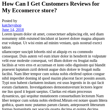
How Can I Get Customers Reviews for
My Eccomerce store?
Posted by
katcheyshop
June 14, 2018
Lorem ipsum dolor sit amet, consectetuer adipiscing elit, sed diam
nonummy nibh euismod tincidunt ut laoreet dolore magna aliquam
erat volutpat. Ut wisi enim ad minim veniam, quis nostrud exerci
tation
ullamcorper suscipit lobortis nisl ut aliquip ex ea commodo
consequat. Duis autem vel eum iriure dolor in hendrerit in vulputate
velit esse molestie consequat, vel illum dolore eu feugiat nulla
facilisis at vero eros et accumsan et iusto odio dignissim qui blandit
praesent luptatum zzril delenit augue duis dolore te feugait nulla
facilisi. Nam liber tempor cum soluta nobis eleifend option congue
nihil imperdiet doming id quod mazim placerat facer possim assum.
Typi non habent claritatem insitam; est usus legentis in iis qui facit
eorum claritatem. Investigationes demonstraverunt lectores legere
me lius quod ii legunt saepius. Claritas est etiam processus
dynamicus, qui sequitur mutationem consuetudium lectorum Nam
liber tempor cum soluta nobis eleifend.Mirum est notare quam littera
gothica, quam nunc putamus parum claram, anteposuerit litterarum
formas humanitatis per seacula quarta decima et quinta decima.