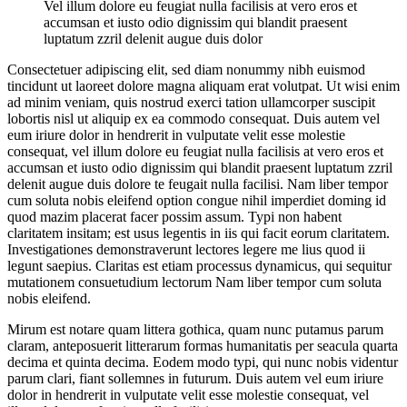
Vel illum dolore eu feugiat nulla facilisis at vero eros et
accumsan et iusto odio dignissim qui blandit praesent
luptatum zzril delenit augue duis dolor
Consectetuer adipiscing elit, sed diam nonummy nibh euismod
tincidunt ut laoreet dolore magna aliquam erat volutpat. Ut wisi enim
ad minim veniam, quis nostrud exerci tation ullamcorper suscipit
lobortis nisl ut aliquip ex ea commodo consequat. Duis autem vel
eum iriure dolor in hendrerit in vulputate velit esse molestie
consequat, vel illum dolore eu feugiat nulla facilisis at vero eros et
accumsan et iusto odio dignissim qui blandit praesent luptatum zzril
delenit augue duis dolore te feugait nulla facilisi. Nam liber tempor
cum soluta nobis eleifend option congue nihil imperdiet doming id
quod mazim placerat facer possim assum. Typi non habent
claritatem insitam; est usus legentis in iis qui facit eorum claritatem.
Investigationes demonstraverunt lectores legere me lius quod ii
legunt saepius. Claritas est etiam processus dynamicus, qui sequitur
mutationem consuetudium lectorum Nam liber tempor cum soluta
nobis eleifend.
Mirum est notare quam littera gothica, quam nunc putamus parum
claram, anteposuerit litterarum formas humanitatis per seacula quarta
decima et quinta decima. Eodem modo typi, qui nunc nobis videntur
parum clari, fiant sollemnes in futurum. Duis autem vel eum iriure
dolor in hendrerit in vulputate velit esse molestie consequat, vel