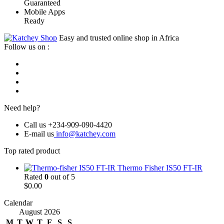
Guaranteed
Mobile Apps
Ready
Easy and trusted online shop in Africa
Follow us on :
Need help?
Call us +234-909-090-4420
E-mail us
info@katchey.com
Top rated product
Thermo Fisher IS50 FT-IR
Rated
0
out of 5
$
0.00
Calendar
August 2026
M
T
W
T
F
S
S